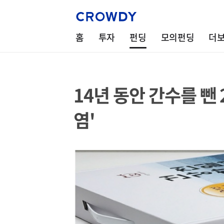
홈
투자
펀딩
모의펀딩
더
14년 동안 간수를 뺀
염'