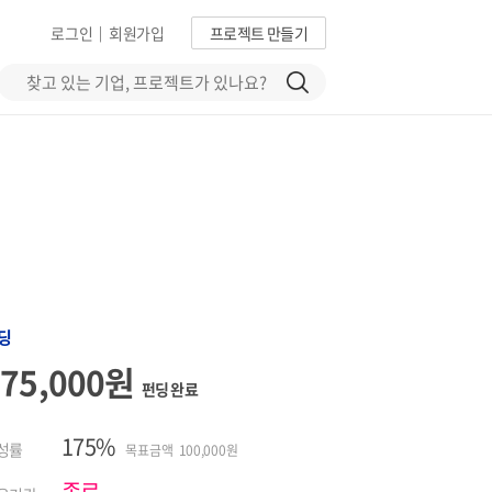
로그인
회원가입
프로젝트 만들기
|
딩
175,000원
펀딩 완료
175%
성률
목표금액 100,000원
종료