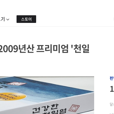
보기
스토어
 2009년산 프리미엄 '천일
펀
달