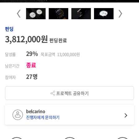
Previous
Next
펀딩
3,812,000원
펀딩 완료
29%
달성률
목표금액 13,000,000원
종료
남은기간
27명
참여자
프로젝트 공유하기
belcarino
진행자에게 문의하기