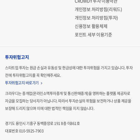
CROWDY 투자 이용약관
개인정보 처리방침(리워드)
개인정보 처리방침(투자)
신용정보 활용체제
포인트 세부 이용기준
투자위험고지
스타트업 투자는 원금 손실과 유동성 및 현금성에 대한 투자위험을 가지고 있습니다.
투자
전에 투자위험고지를 꼭 확인해주세요.
투자위험고지 바로가기
크라우디는 중개업(온라인소액투자중개 및 통신판매중개)을 영위하는 플랫폼 제공자로
자금을 모집하는
당사자가 아닙니다. 따라서 투자손실의 위험을 보전하거나 상품 제공을
보장해 드리지 않으며 이에 대한 법적인
책임을 지지 않습니다.
경기도 용인시 기흥구 동백중앙로 191 8층 이861호
대표번호 010-5925-7903