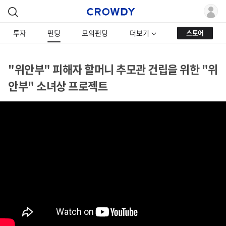
투자
펀딩
모의펀딩
더보기
스토어
"위안부" 피해자 할머니 추모관 건립을 위한 "위
안부" 소녀상 프로젝트