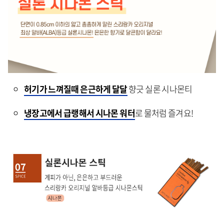
허기가 느껴질때 은근하게 달달
향긋 실론 시나몬티
냉장고에서 급랭해서 시나몬 워터
로 물처럼 즐겨요!