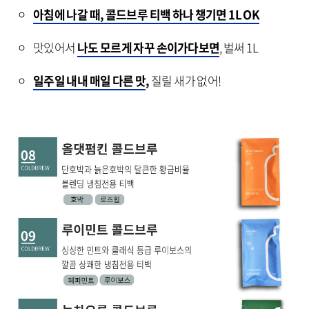
아침에 나갈 때, 콜드브루 티백 하나 챙기면 1L OK
맛있어서
나도 모르게 자꾸 손이가다보면
, 벌써 1L
일주일 내내 매일 다른 맛
,
질릴 새가 없어!