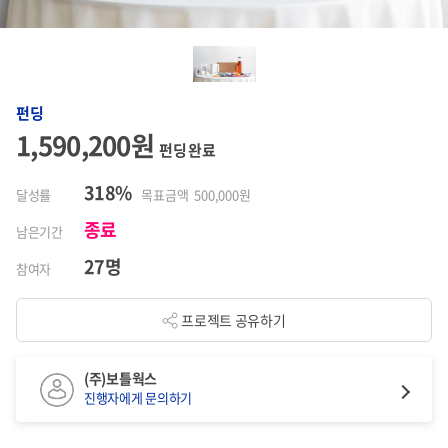
펀딩
1,590,200원
펀딩 완료
318%
달성률
목표금액 500,000원
종료
남은기간
27명
참여자
프로젝트 공유하기
(주)보틀웍스
진행자에게 문의하기