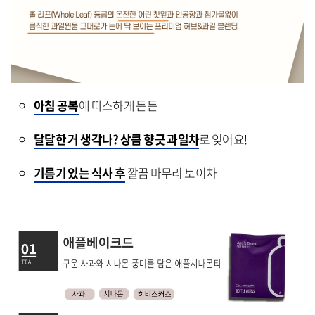
아침 공복
에 따스하게 든든
달달한 거 생각나? 상큼 향긋 과일차
로 잊어요!
기름기 있는 식사 후
깔끔 마무리 보이차