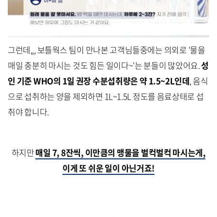
그런데,,, 보틀웍스 팀이 만나본 고객님들중에는 의외로 '물을
매일 충분히 마시는 것도 힘든 일이다~'는 분들이 많았어요.
성
인 기준 WHO의 1일 권장 수분섭취량은 약 1.5~2L인데
, 음식
으로 섭취하는 양을 제외하면 1L~1.5L 정도를 음료상태로 섭
취야 합니다.
하지만
매일 7, 8잔씩,
이만큼의 맹물을 벌컥벌컥 마시는게,
이게 또 쉬운 일이 아닌거죠!