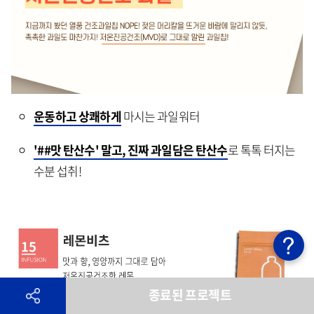
운동하고 상쾌하게
마시는 과일워터
'##맛 탄산수' 말고, 진짜 과일담은 탄산수
로 톡톡 터지는
수분 섭취!
종료된 프로젝트