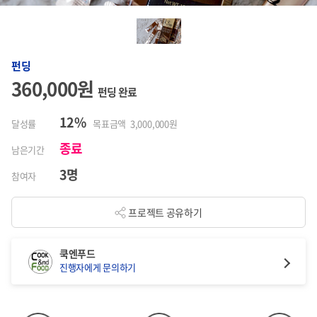
펀딩
360,000원
펀딩 완료
12%
달성률
목표금액 3,000,000원
종료
남은기간
3명
참여자
프로젝트 공유하기
쿡엔푸드
진행자에게 문의하기