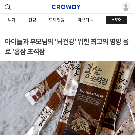
투자
펀딩
모의펀딩
더보기
스토어
아이들과 부모님의 '뇌건강' 위한 최고의 영양 음
료 '홍삼 초석잠'