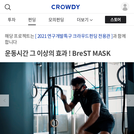
투자
펀딩
모의펀딩
더보기
스토어
해당 프로젝트는
[ 2021 연구개발특구 크라우드펀딩 전용관 ]
과 함께
합니다
운동시간 그 이상의 효과 ! BreST MASK
Previous
Next