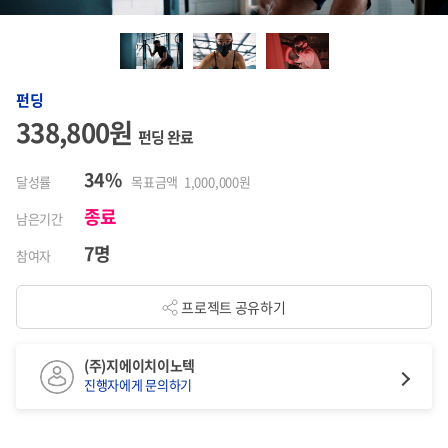
펀딩
338,800원
펀딩 완료
34%
달성률
목표금액 1,000,000원
종료
남은기간
7명
참여자
프로젝트 공유하기
(주)지에이치이노텍
진행자에게 문의하기