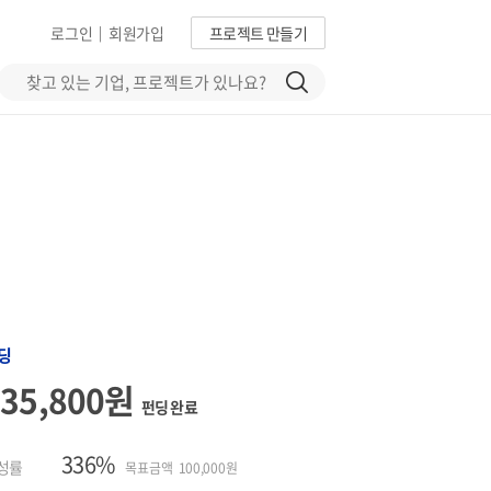
로그인
회원가입
프로젝트 만들기
|
딩
335,800원
펀딩 완료
336%
성률
목표금액 100,000원