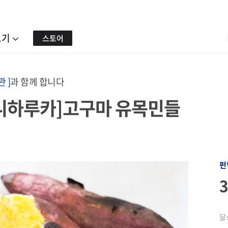
보기
스토어
 ]
과 함께 합니다
니하루카]고구마 유목민들
펀
달