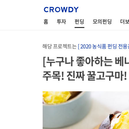
홈
투자
펀딩
모의펀딩
더
해당 프로젝트는
[ 2020 농식품 펀딩 전용관
[누구나 좋아하는 베
주목! 진짜 꿀고구마!