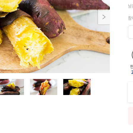
남
Next
참