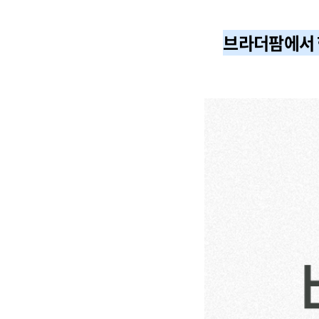
브라더팜
에서