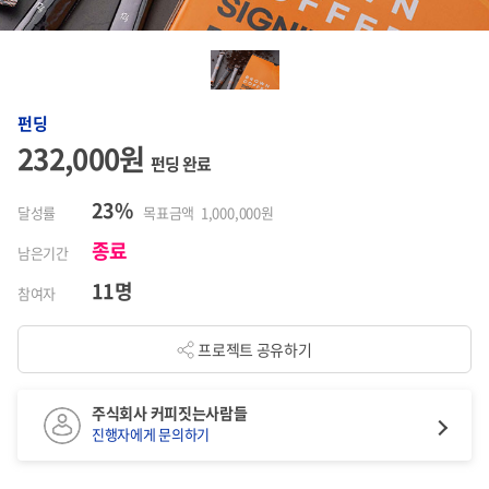
펀딩
232,000원
펀딩 완료
23%
달성률
목표금액 1,000,000원
종료
남은기간
11명
참여자
프로젝트 공유하기
주식회사 커피짓는사람들
진행자에게 문의하기