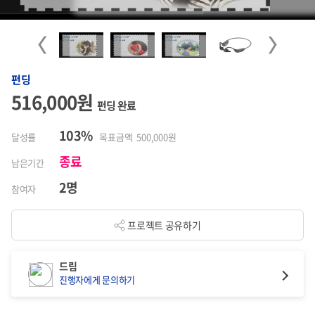
Previous
Next
펀딩
516,000원
펀딩 완료
103%
달성률
목표금액 500,000원
종료
남은기간
2명
참여자
프로젝트 공유하기
드림
진행자에게 문의하기