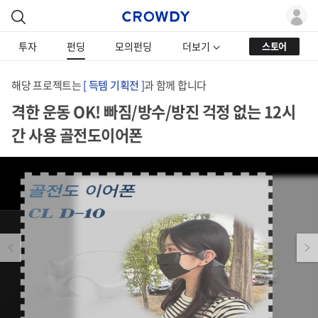
투자
펀딩
모의펀딩
더보기
스토어
해당 프로젝트는
[ 득템 기획전 ]
과 함께 합니다
격한 운동 OK! 빠짐/방수/방진 걱정 없는 12시
간 사용 골전도이어폰
Previous
Next