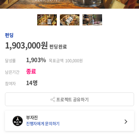
펀딩
1,903,000원
펀딩 완료
1,903%
달성률
목표금액 100,000원
종료
남은기간
14명
참여자
프로젝트 공유하기
부자진
진행자에게 문의하기