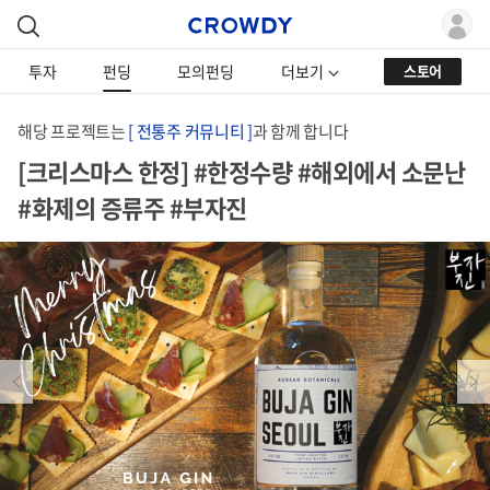
투자
펀딩
모의펀딩
더보기
스토어
해당 프로젝트는
[ 전통주 커뮤니티 ]
과 함께 합니다
[크리스마스 한정] #한정수량 #해외에서 소문난
#화제의 증류주 #부자진
Previous
Next