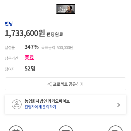
펀딩
1,733,600원
펀딩 완료
347%
달성률
목표금액 500,000원
종료
남은기간
52명
참여자
프로젝트 공유하기
농업회사법인 카카오파이브
진행자에게 문의하기