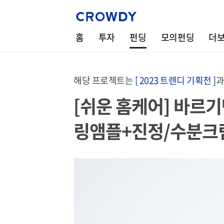
홈
투자
펀딩
모의펀딩
더
해당 프로젝트는
[ 2023 트렌디 기획전 ]
과
[쉬운 홈케어] 바르기
링앰플+진정/수분크