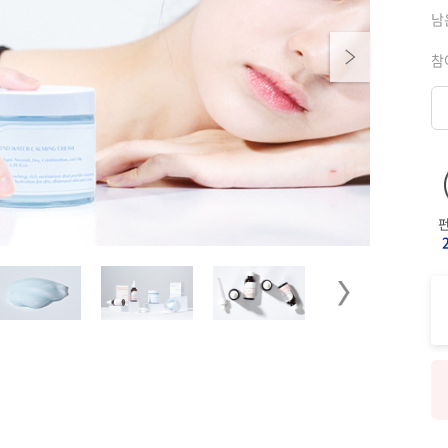
남
Next
참
Next