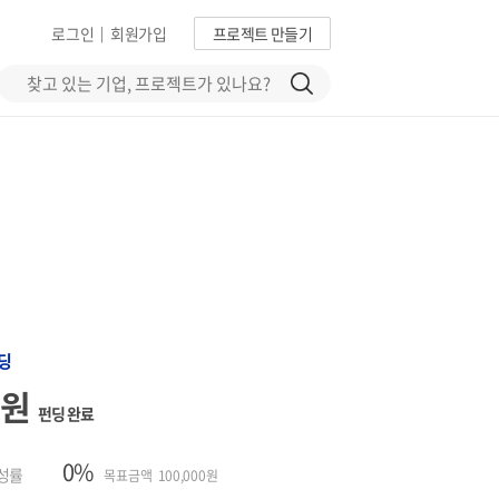
로그인
회원가입
프로젝트 만들기
|
딩
0원
펀딩 완료
0%
성률
목표금액 100,000원