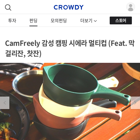
투자
펀딩
모의펀딩
더보기
스토어
CamFreely 감성 캠핑 시에라 멀티컵 (Feat. 막
걸리잔, 찻잔)
Previous
Next