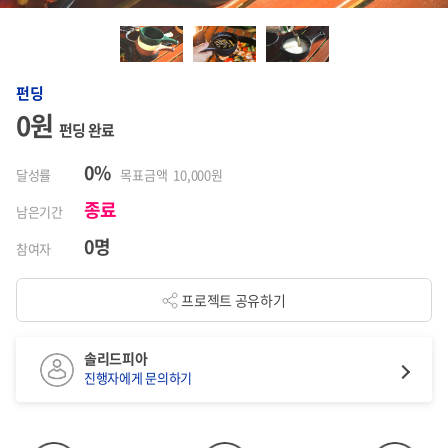
펀딩
0원
펀딩 완료
0%
달성률
목표금액 10,000원
종료
남은기간
0명
참여자
프로젝트 공유하기
솔리드피아
진행자에게 문의하기