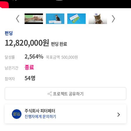
Previous
Next
펀딩
12,820,000원
펀딩 완료
2,564%
달성률
목표금액 500,000원
종료
남은기간
54명
참여자
프로젝트 공유하기
주식회사 피터페터
진행자에게 문의하기