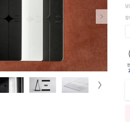
남
Next
참
Next