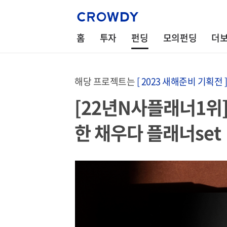
홈
투자
펀딩
모의펀딩
더
해당 프로젝트는
[ 2023 새해준비 기획전 ]
[22년N사플래너1위]
한 채우다 플래너set