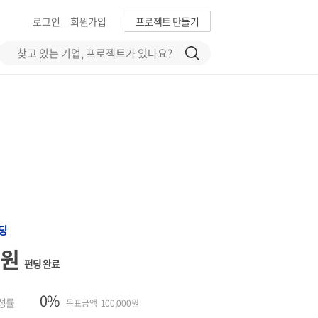
로그인
회원가입
프로젝트 만들기
|
딩
0원
펀딩 완료
0%
성률
목표금액 100,000원