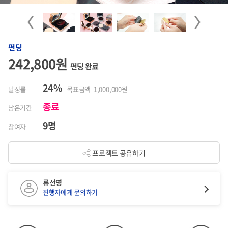
Previous
Next
펀딩
242,800원
펀딩 완료
24%
달성률
목표금액 1,000,000원
종료
남은기간
9명
참여자
프로젝트 공유하기
류선영
진행자에게 문의하기