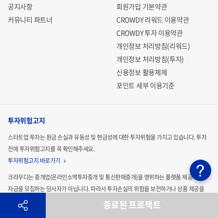
공지사항
회원가입 기본약관
커뮤니티 파트너
CROWDY 리워드 이용약관
CROWDY 투자 이용약관
개인정보 처리방침(리워드)
개인정보 처리방침(투자)
신용정보 활용체제
포인트 세부 이용기준
투자위험고지
스타트업 투자는 원금 손실과 유동성 및 현금성에 대한 투자위험을 가지고 있습니다.
투자
전에 투자위험고지를 꼭 확인해주세요.
투자위험고지 바로가기
크라우디는 중개업(온라인소액투자중개 및 통신판매중개)을 영위하는 플랫폼 제공자로
자금을 모집하는
당사자가 아닙니다. 따라서 투자손실의 위험을 보전하거나 상품 제공을
보장해 드리지 않으며 이에 대한 법적인
책임을 지지 않습니다.
종료된 프로젝트