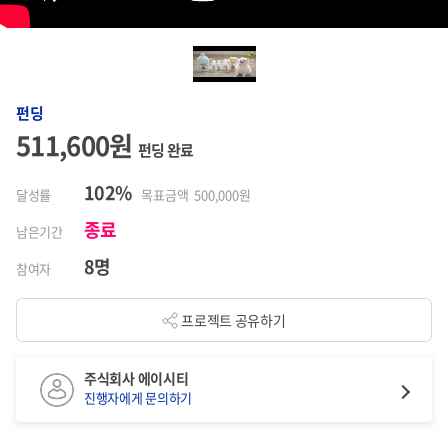
펀딩
511,600원
펀딩 완료
102%
달성률
목표금액 500,000원
종료
남은기간
8명
참여자
프로젝트 공유하기
주식회사 에이시티
진행자에게 문의하기