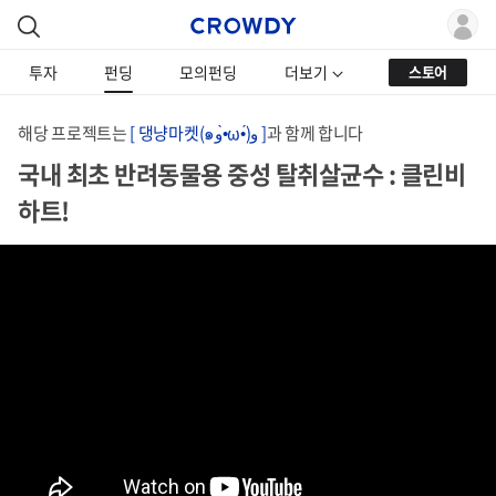
투자
펀딩
모의펀딩
더보기
스토어
해당 프로젝트는
[ 댕냥마켓(๑و•̀ω•́)و ]
과 함께 합니다
국내 최초 반려동물용 중성 탈취살균수 : 클린비
하트!