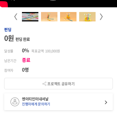
Previous
Next
펀딩
0원
펀딩 완료
0%
달성률
목표금액 100,000원
종료
남은기간
0명
참여자
프로젝트 공유하기
엔이티인터내셔날
진행자에게 문의하기