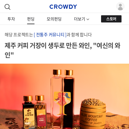
투자
펀딩
모의펀딩
더보기
스토어
해당 프로젝트는
[ 전통주 커뮤니티 ]
과 함께 합니다
제주 커피 거장이 생두로 만든 와인, "여신의 와
인"