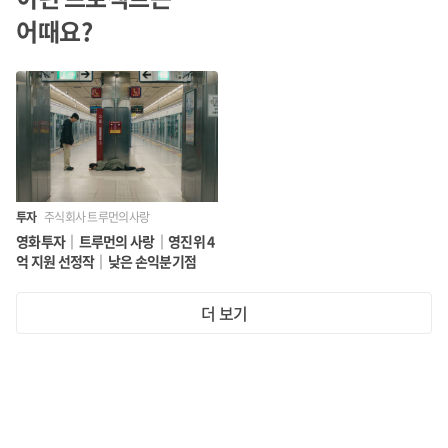
어때요?
투자
주식회사 트루먼의사랑
영화투자｜트루먼의 사랑｜영진위 4
억 지원 선정작｜낮은 손익분기점
더 보기