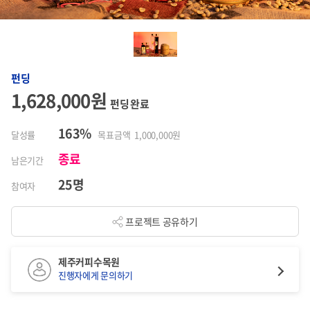
펀딩
1,628,000원
펀딩 완료
163%
달성률
목표금액 1,000,000원
종료
남은기간
25명
참여자
프로젝트 공유하기
제주커피수목원
진행자에게 문의하기