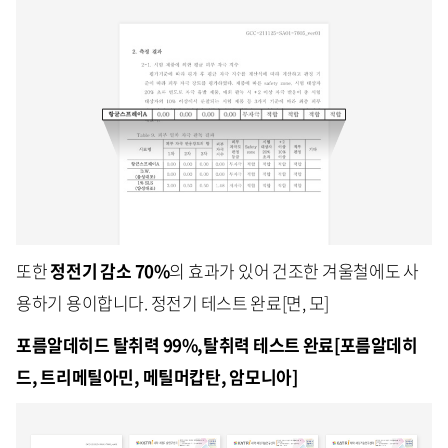
또한
정전기 감소
70%
의 효과가 있어 건조한 겨울철에도 사
용하기 용이합니다. 정전기 테스트 완료[면, 모]
포름알데히드 탈취력 99%,탈취력 테스트 완료[포름알데히
드, 트리메틸아민, 메틸머캅탄, 암모니아]