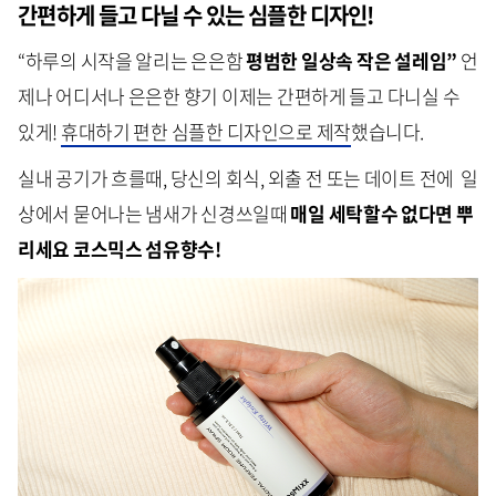
간편하게 들고 다닐 수 있는 심플한 디자인!
“하루의 시작을 알리는 은은함
평범한
일상속
작은
설레임
”
언
제나 어디서나 은은한 향기 이제는 간편하게 들고 다니실 수
있게!
휴대하기 편한 심플한 디자인으로 제작
했습니다.
실내 공기가 흐를때, 당신의 회식, 외출 전 또는 데이트 전에 일
상에서 묻어나는 냄새가 신경쓰일때
매일
세탁할수
없다면 뿌
리세요
코스믹스 섬유향수!