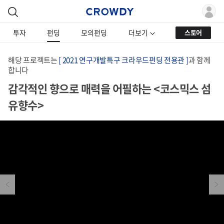
투자
펀딩
모의펀딩
더보기
스토어
해당 프로젝트는
[ 2021 연구개발특구 크라우드펀딩 전용관 ]
과 함께
합니다
감각적인 향으로 매력을 어필하는 <코스믹스 섬
유향수>
Previous
Next