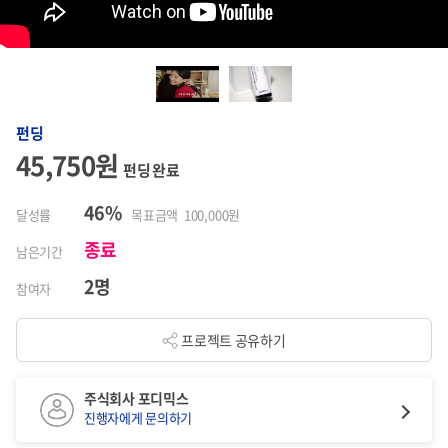
펀딩
45,750원
펀딩 완료
46%
달성률
목표금액 100,000원
종료
남은기간
2명
참여자
프로젝트 공유하기
주식회사 포디믹스
진행자에게 문의하기