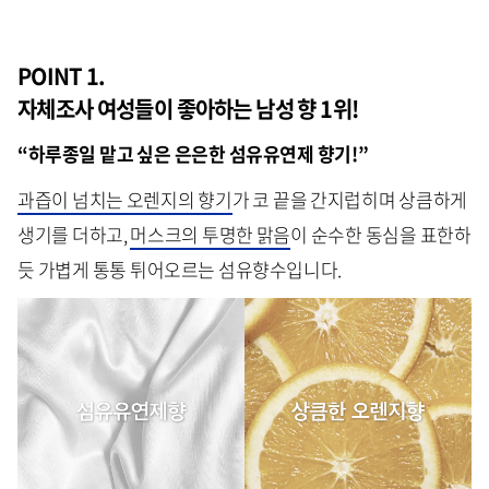
POINT 1.
자체조사 여성들이 좋아하는 남성 향 1위!
“
하루종일
맡고 싶은 은은한 섬유유연제 향기
!”
과즙이 넘치는 오렌지의 향기
가 코 끝을 간지럽히며 상큼하게
생기를 더하고,
머스크의 투명한 맑음
이 순수한 동심을 표한하
듯 가볍게 통통 튀어오르는 섬유향수입니다.