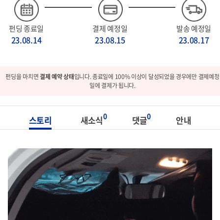
펀딩 종료일
결제 예정일
발송 예정일
23.08.14
23.08.15
23.08.17
펀딩을 마치면
결제 예약 상태
입니다. 종료일에 100% 이상이 달성되었을 경우에만 결제예정
일에 결제가 됩니다.
0
0
스토리
새소식
댓글
안내