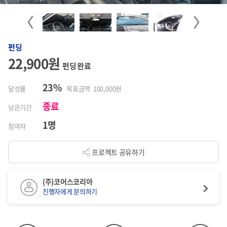
Previous
Next
펀딩
22,900원
펀딩 완료
23%
달성률
목표금액 100,000원
종료
남은기간
1명
참여자
프로젝트 공유하기
(주)코어스코리아
진행자에게 문의하기