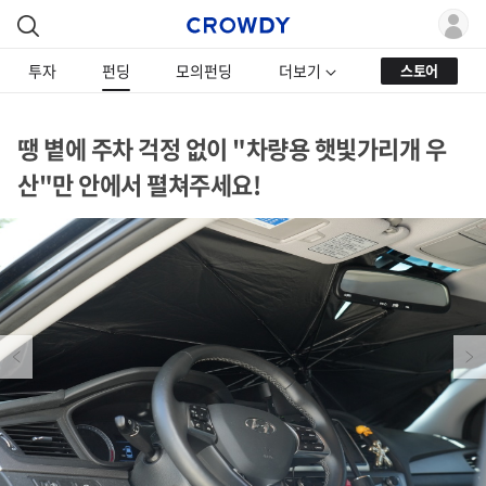
투자
펀딩
모의펀딩
더보기
스토어
땡 볕에 주차 걱정 없이 "차량용 햇빛가리개 우
산"만 안에서 펼쳐주세요!
Previous
Next