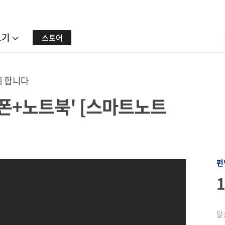
보기
스토어
께 합니다
트폰+노트북' [스마트노트
펀
달