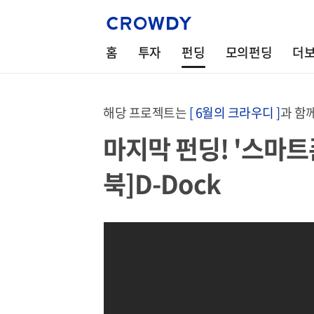
홈
투자
펀딩
모의펀딩
더
해당 프로젝트는
[ 6월의 크라우디 ]
과 함
마지막 펀딩! '스마
북]D-Dock