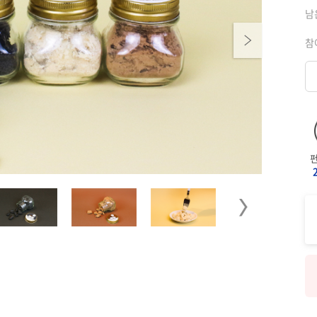
남
Next
참
Next