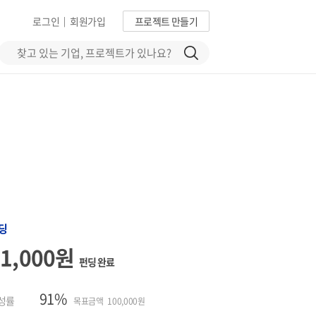
로그인
회원가입
프로젝트 만들기
|
딩
91,000원
펀딩 완료
91%
성률
목표금액 100,000원