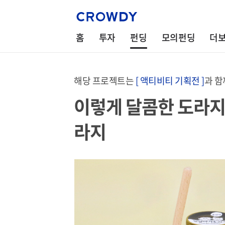
홈
투자
펀딩
모의펀딩
더
해당 프로젝트는
[ 액티비티 기획전 ]
과 함
이렇게 달콤한 도라지
라지