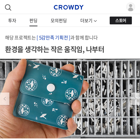
투자
펀딩
모의펀딩
더보기
스토어
해당 프로젝트는
[ 5감만족 기획전 ]
과 함께 합니다
환경을 생각하는 작은 움직임, 나부터
Previous
Next