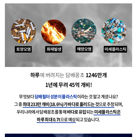
하루
에 버려지는 담배꽁초
1246만개
1년에 무려 45억 개비!
무엇보다
담배필터 성분이 플라스틱
이라는 것 알고 계셨나요?
그 중
최대 233만 개비(18.6%)가 바다로 흘러드는 것
으로 추정
되며,
우리나라에서 담배꽁초를 통해
바다로 유입
되는
미세플라스틱은
하루 최대
0.7t
으로 예상
되고 있습니다.