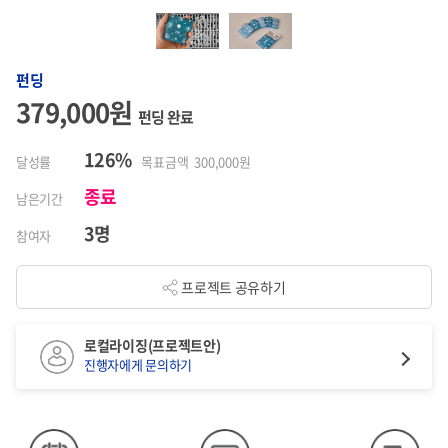
펀딩
379,000원
펀딩 완료
126%
달성률
목표금액 300,000원
종료
남은기간
3명
참여자
프로젝트 공유하기
로컬라이징(프로젝트안)
진행자에게 문의하기