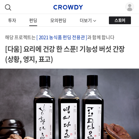
투자
펀딩
모의펀딩
더보기
스토어
해당 프로젝트는
[ 2021 농식품 펀딩 전용관 ]
과 함께 합니다
[다움] 요리에 건강 한 스푼! 기능성 버섯 간장
(상황, 영지, 표고)