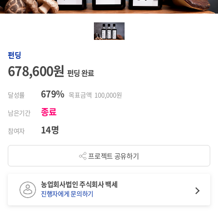
펀딩
678,600원
펀딩 완료
679%
달성률
목표금액 100,000원
종료
남은기간
14명
참여자
프로젝트 공유하기
농업회사법인 주식회사 백세
진행자에게 문의하기