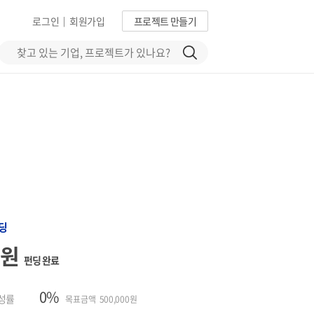
로그인
회원가입
프로젝트 만들기
|
딩
0원
펀딩 완료
0%
성률
목표금액 500,000원