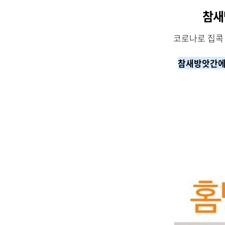
참새
코로나로 집콕 
참새방앗간에서