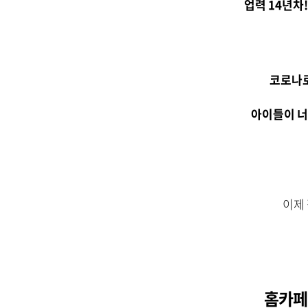
업력 14년차
코로나로
아이들이 너
이제
홈카페