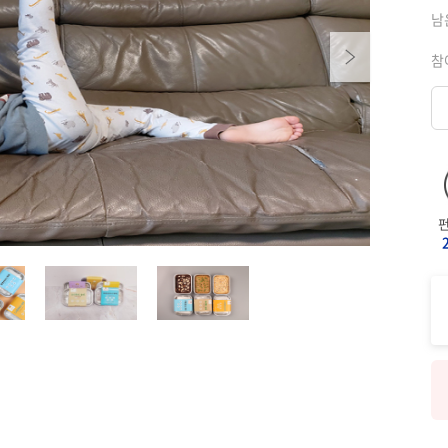
남
Next
참