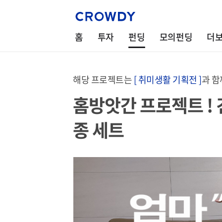
홈
투자
펀딩
모의펀딩
더
해당 프로젝트는
[ 취미생활 기획전 ]
과 함
홈방앗간 프로젝트 ! 
종 세트