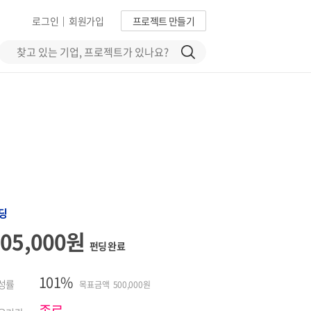
로그인
회원가입
프로젝트 만들기
|
딩
505,000원
펀딩 완료
101%
성률
목표금액 500,000원
종료