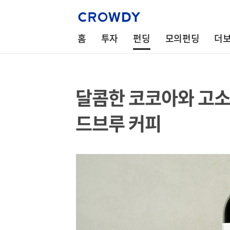
홈
투자
펀딩
모의펀딩
더
달콤한 코코아와 고소
드브루 커피