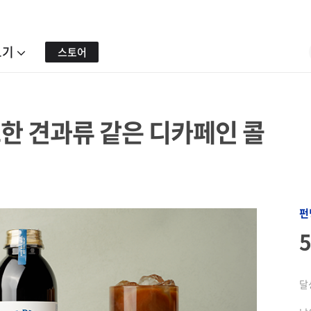
보기
스토어
한 견과류 같은 디카페인 콜
펀
달