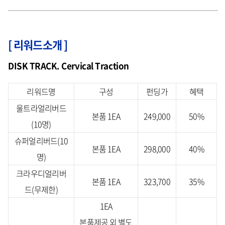
[ 리워드소개 ]
DISK TRACK. Cervical Traction
리워드명
구성
펀딩가
혜택
울트라얼리버드
본품 1EA
249,000
50%
(10명)
슈퍼얼리버드(10
본품 1EA
298,000
40%
명)
크라우디얼리버
본품 1EA
323,700
35%
드(무제한)
1EA
본품제공 외 별도