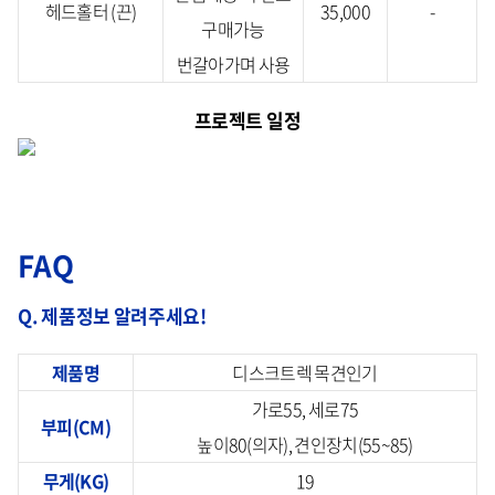
헤드홀터 (끈)
35,000
-
구매가능
번갈아가며 사용
프로젝트 일정
FAQ
Q. 제품정보 알려주세요!
제품명
디스크트렉 목견인기
가로55, 세로75
부피(CM)
높이80(의자), 견인장치(55~85)
무게(KG)
19