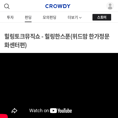
투자
펀딩
모의펀딩
더보기
스토어
힐링토크뮤직쇼 - 힐링한스푼(위드맘 한가정문
화센터편)