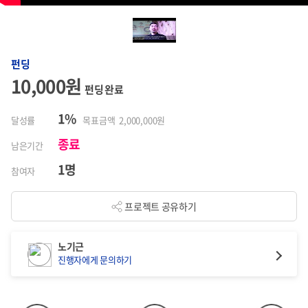
펀딩
10,000원
펀딩 완료
1%
달성률
목표금액 2,000,000원
종료
남은기간
1명
참여자
프로젝트 공유하기
노기근
진행자에게 문의하기