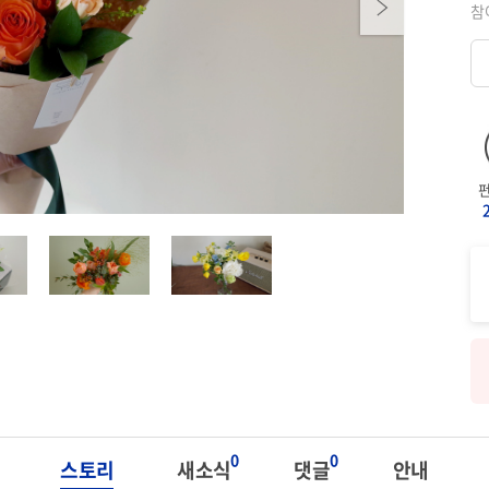
Next
참
0
0
스토리
새소식
댓글
안내