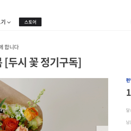
보기
스토어
께 합니다
 [두시 꽃 정기구독]
펀
달
남