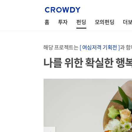
홈
투자
펀딩
모의펀딩
더
해당 프로젝트는
[ 여심저격 기획전 ]
과 함
나를 위한 확실한 행복