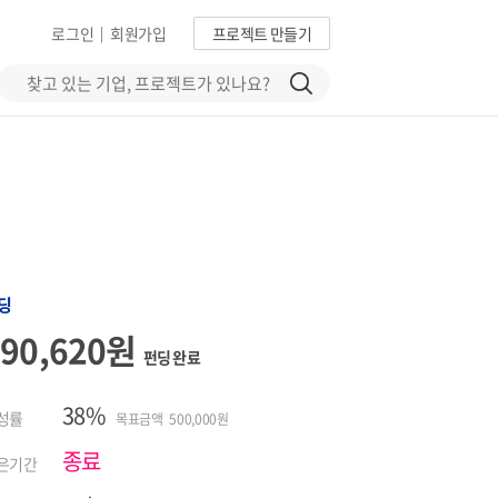
로그인
회원가입
프로젝트 만들기
|
딩
190,620원
펀딩 완료
38%
성률
목표금액 500,000원
종료
은기간