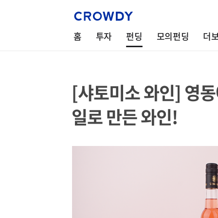
홈
투자
펀딩
모의펀딩
더
[샤토미소 와인] 영동
일로 만든 와인!