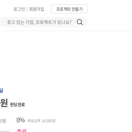
로그인
회원가입
프로젝트 만들기
|
딩
0원
펀딩 완료
0%
성률
목표금액 10,000원
종료