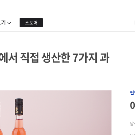
보기
스토어
에서 직접 생산한 7가지 과
펀
달