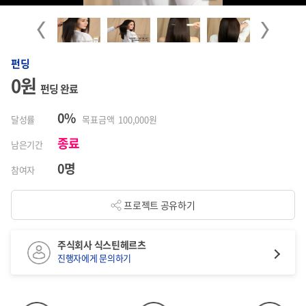
Previous
Next
펀딩
0원
펀딩 완료
0%
달성률
목표금액 100,000원
종료
남은기간
0명
참여자
프로젝트 공유하기
주식회사 식스틴헤르츠
진행자에게 문의하기