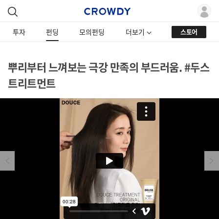
투자
펀딩
모의펀딩
더보기
스토어
뿌리부터 느껴보는 극강 만족의 부드러움. #두스
트리트먼트
Previous
Next