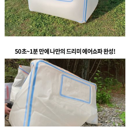
50초~1분 만에 나만의 드리미 에어쇼파 완성!