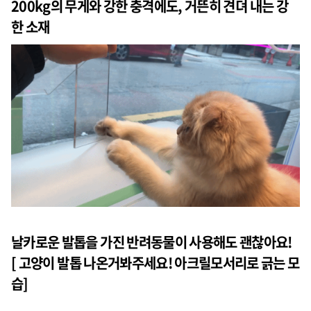
200kg의 무게와 강한 충격에도, 거뜬히 견뎌 내는 강
한 소재
날카로운 발톱을 가진 반려동물이 사용해도 괜찮아요!
[ 고양이 발톱 나온거봐주세요! 아크릴모서리로 긁는 모
습]