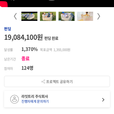
Previous
Next
펀딩
19,084,100원
펀딩 완료
1,370%
달성률
목표금액 1,393,000원
종료
남은기간
124명
참여자
프로젝트 공유하기
라잇트리 주식회사
진행자에게 문의하기