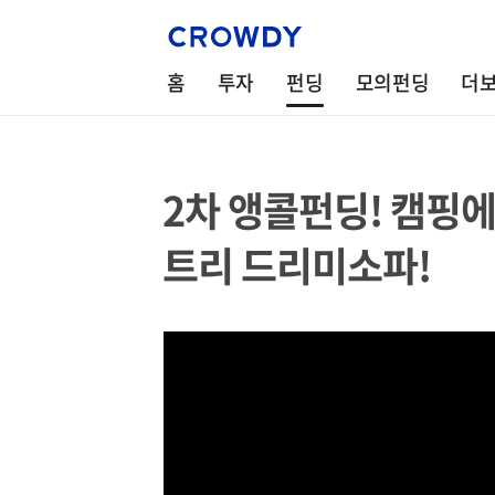
홈
투자
펀딩
모의펀딩
더
2차 앵콜펀딩! 캠핑
트리 드리미소파!