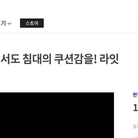
보기
스토어
에서도 침대의 쿠션감을! 라잇
펀
달