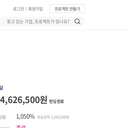
로그인
회원가입
프로젝트 만들기
|
딩
14,626,500원
펀딩 완료
1,050%
성률
목표금액 1,393,000원
종료