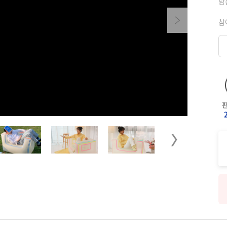
남
Next
참
Next