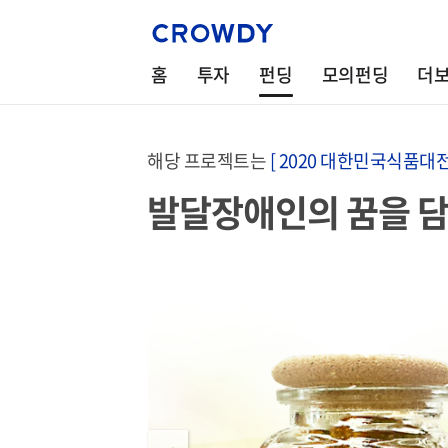
홈
투자
펀딩
모의펀딩
더
해당 프로젝트는
[ 2020 대한민국식품대전
발달장애인의 꿈을 담