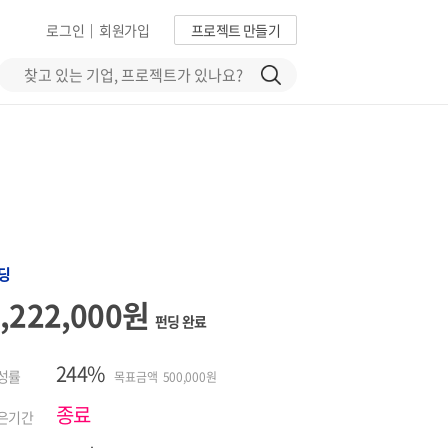
로그인
회원가입
프로젝트 만들기
|
딩
1,222,000원
펀딩 완료
244%
성률
목표금액 500,000원
종료
은기간