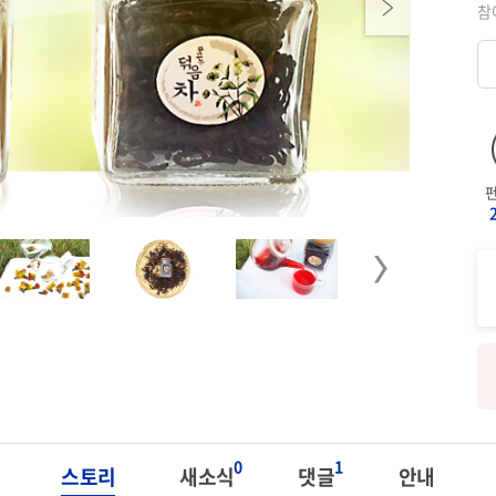
Next
참
Next
0
1
스토리
새소식
댓글
안내