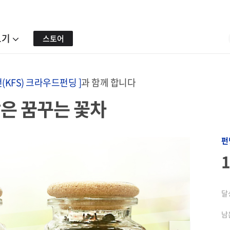
보기
스토어
(KFS) 크라우드펀딩 ]
과 함께 합니다
은 꿈꾸는 꽃차
펀
달
남