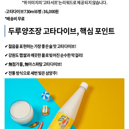
*위 이미지의 '고타서프'는 리워드로 제공 되지 않습니다.
-고타다이브 730ml 6병 : 36,000원
*배송비 무료
두루양조장 고타다이브, 핵심 포인트
✔ 젊음을 표현하는 가장 좋은 술 맛 고타다이브!
✔ 강원도 햅쌀과 깨끗한 물로 빚어진 순수한 막걸리!
✔ 無첨가물, 無아스파탐 고타다이브!
✔ 전통 방식으로 세번 빚은 삼양주!