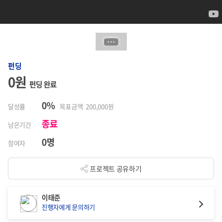
펀딩
0원
펀딩 완료
0%
달성률
목표금액 200,000원
종료
남은기간
0명
참여자
프로젝트 공유하기
이태준
진행자에게 문의하기