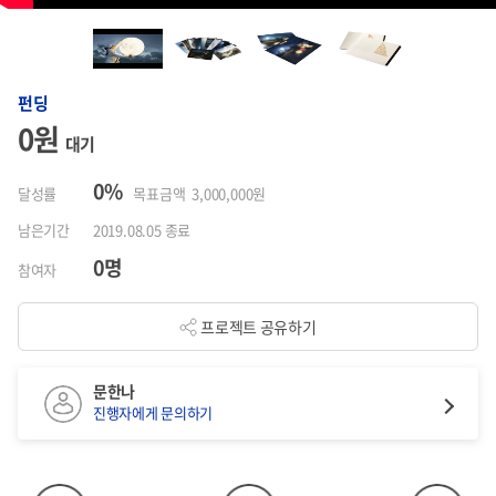
펀딩
0원
대기
0%
달성률
목표금액 3,000,000원
남은기간
2019.08.05 종료
0명
참여자
프로젝트 공유하기
문한나
진행자에게 문의하기