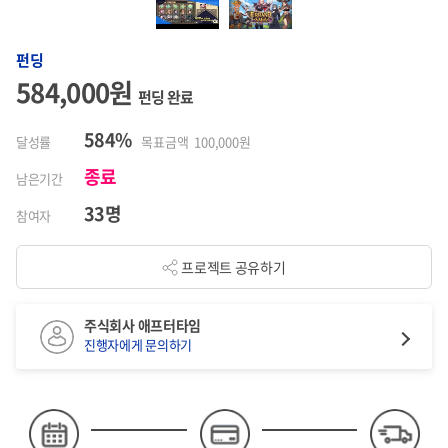
펀딩
584,000원
펀딩 완료
584%
달성률
목표금액 100,000원
종료
남은기간
33명
참여자
프로젝트 공유하기
주식회사 애프터타임
진행자에게 문의하기