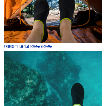
# 캠핑을떠나보아요 #신은듯 안신은듯