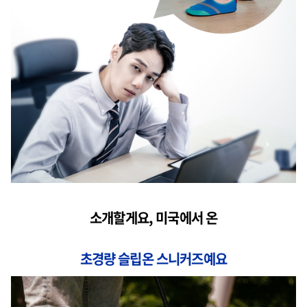
소개할게요,
미국
에서 온
초경량 슬립온 스니커즈
예요