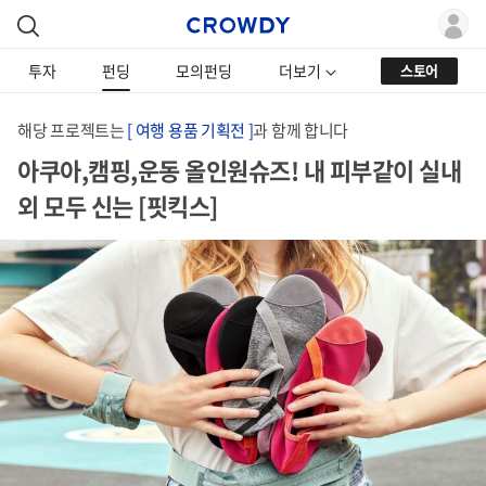
투자
펀딩
모의펀딩
더보기
스토어
해당 프로젝트는
[ 여행 용품 기획전 ]
과 함께 합니다
아쿠아,캠핑,운동 올인원슈즈! 내 피부같이 실내
외 모두 신는 [핏킥스]