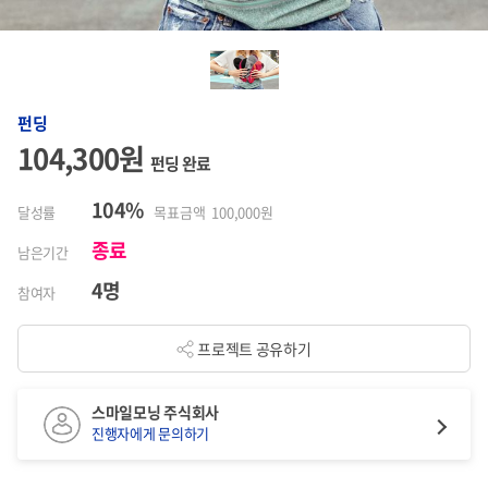
펀딩
104,300원
펀딩 완료
104%
달성률
목표금액 100,000원
종료
남은기간
4명
참여자
프로젝트 공유하기
스마일모닝 주식회사
진행자에게 문의하기