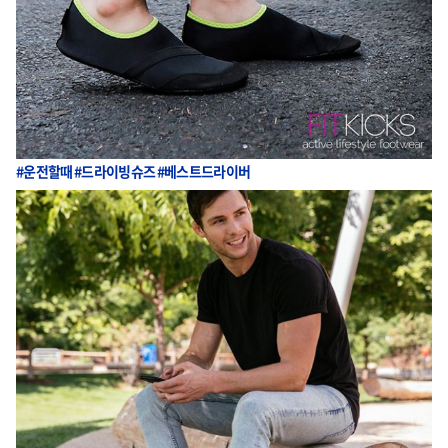
#운전할때 #드라이빙슈즈 #베스트드라이버