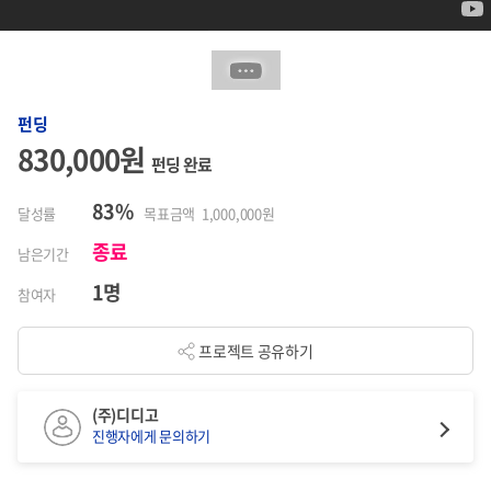
펀딩
830,000원
펀딩 완료
83%
달성률
목표금액 1,000,000원
종료
남은기간
1명
참여자
프로젝트 공유하기
(주)디디고
진행자에게 문의하기