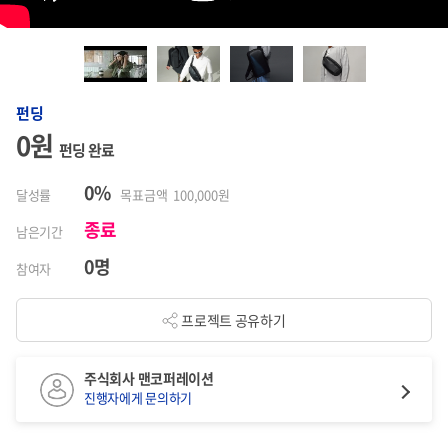
펀딩
0원
펀딩 완료
0%
달성률
목표금액 100,000원
종료
남은기간
0명
참여자
프로젝트 공유하기
주식회사 맨코퍼레이션
진행자에게 문의하기