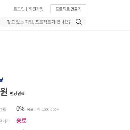
로그인
회원가입
프로젝트 만들기
|
딩
0원
펀딩 완료
0%
성률
목표금액 1,000,000원
종료
은기간