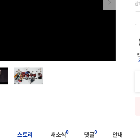
Next
참
0
0
스토리
새소식
댓글
안내