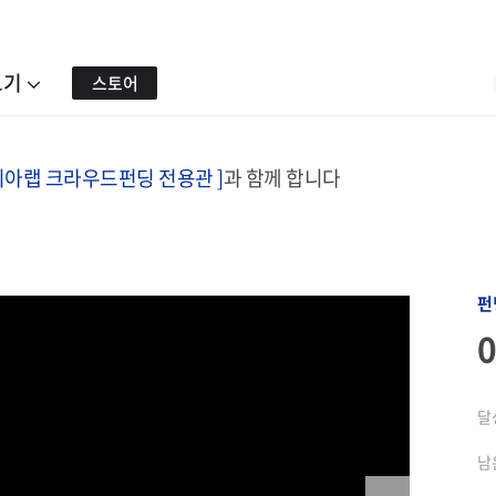
보기
스토어
리아랩 크라우드펀딩 전용관 ]
과 함께 합니다
링
펀
달
남