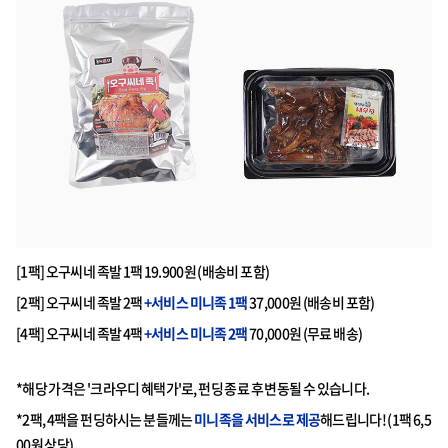
[1팩] 오구씨네 족발 1팩 19.900원 (배송비 포함)
[2팩] 오구씨네 족발 2팩
+서비스 미니족 1팩
37,000원 (배송비 포함)
[4팩] 오구씨네 족발 4팩
+서비스 미니족 2팩
70,000원 (무료 배송)
*해당 가격은 '크라우디 혜택가'로, 펀딩 종료 후 변동될 수 있습니다.
*2팩, 4팩을 펀딩하시는 분들께는
미니족을 서비스로 제공
해드립니다! (1팩 6,5
00원 상당)