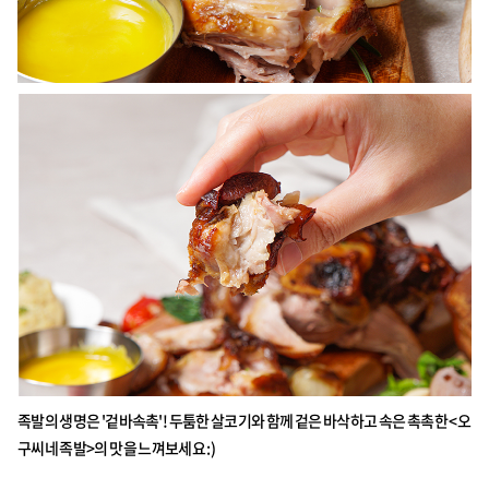
족발의 생명은 '겉바속촉'! 두툼한 살코기와 함께 겉은 바삭하고 속은 촉촉한 <오
구씨네 족발>의 맛을 느껴보세요 :)