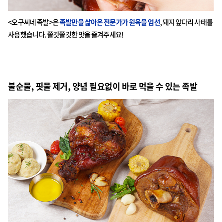
<오구씨네 족발>은
족발만을 삶아온 전문가가 원육을 엄선
, 돼지 앞다리 사태를
사용했습니다. 쫄깃쫄깃한 맛을 즐겨주세요!
불순물, 핏물 제거, 양념 필요없이 바로 먹을 수 있는 족발