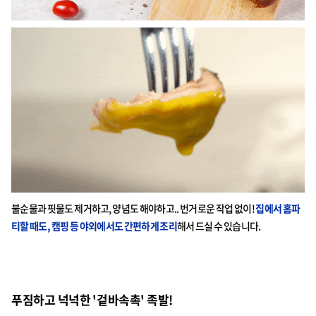
불순물과 핏물도 제거하고, 양념도 해야하고.. 번거로운 작업 없이!
집에서 홈파
티할 때도, 캠핑 등 야외에서도 간편하게 조리
해서 드실 수 있습니다.
푸짐하고 넉넉한 '겉바속촉' 족발!