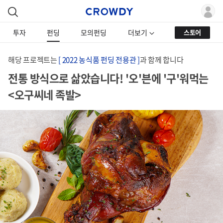
투자
펀딩
모의펀딩
더보기
스토어
해당 프로젝트는
[ 2022 농식품 펀딩 전용관 ]
과 함께 합니다
전통 방식으로 삶았습니다! '오'븐에 '구'워먹는
<오구씨네 족발>