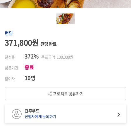
펀딩
371,800원
펀딩 완료
372%
달성률
목표금액 100,000원
종료
남은기간
10명
참여자
프로젝트 공유하기
건후푸드
진행자에게 문의하기