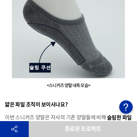
<스니커즈 양말 내측 모습>
얇은 파일 조직
이 보이시나요?
이번 스니커즈 양말은 자사의 기존 양말들에 비해
슬림한 파일
조직으로 편직
하였습니다.
종료된 프로젝트
얇지만
더욱 촘촘해진 조직
으로
쿠션 기능을 극대화
하였으며,