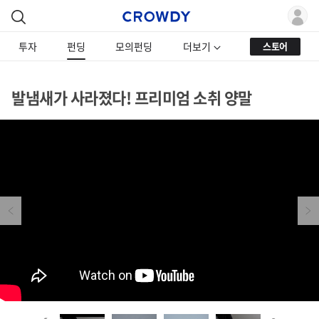
투자
펀딩
모의펀딩
더보기
스토어
발냄새가 사라졌다! 프리미엄 소취 양말
Previous
Next