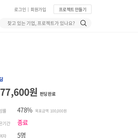
로그인
회원가입
프로젝트 만들기
|
딩
477,600원
펀딩 완료
478%
성률
목표금액 100,000원
종료
은기간
5명
여자