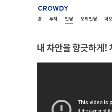
홈
투자
펀딩
모의펀딩
더
내 차안을 향긋하게!