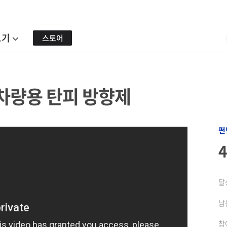
보기
스토어
 차량용 탄피 방향제
펀
달
남
참