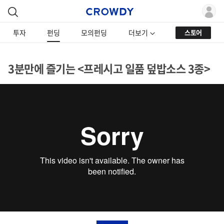
투자
펀딩
모의펀딩
더보기
스토어
3분만에 즐기는 <프레시고 일품 덮밥소스 3종>