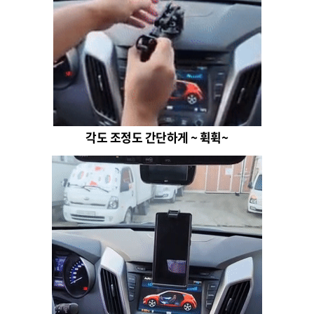
각도 조정도 간단하게 ~ 휙휙~