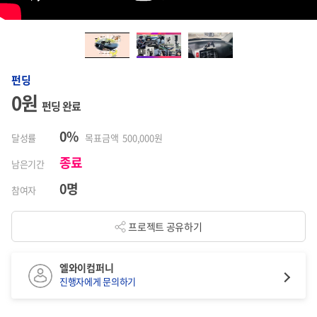
펀딩
0원
펀딩 완료
0%
달성률
목표금액 500,000원
종료
남은기간
0명
참여자
프로젝트 공유하기
엘와이컴퍼니
진행자에게 문의하기