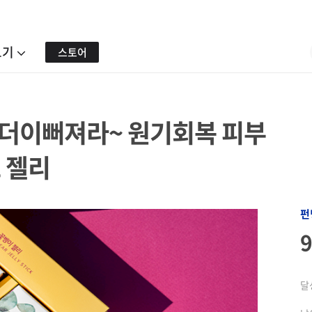
보기
스토어
 더이뻐져라~ 원기회복 피부
 젤리
펀
달