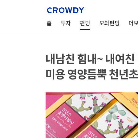
홈
투자
펀딩
모의펀딩
더
내남친 힘내~ 내여친
미용 영양듬뿍 천년초