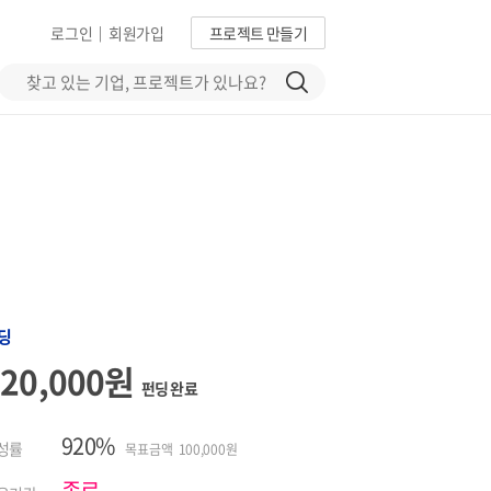
로그인
회원가입
프로젝트 만들기
|
딩
920,000원
펀딩 완료
920%
성률
목표금액 100,000원
종료