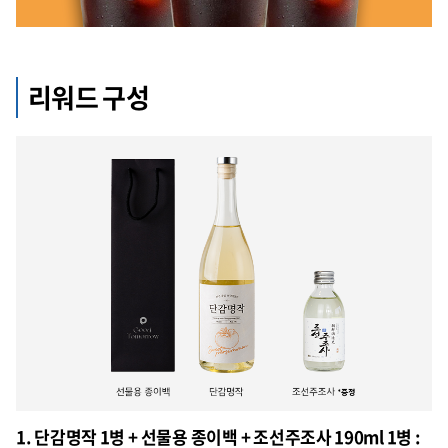
리워드 구성
1
. 단감명작 1병 + 선물용 종이백 + 조선주조사 190ml 1병 :