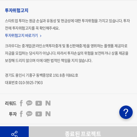
투자위험고지
스타트업 투자는 원금 손실과 유동성 및 현금성에 대한 투자위험을 가지고 있습니다.
투자
전에 투자위험고지를 꼭 확인해주세요.
투자위험고지 바로가기
크라우디는 중개업(온라인소액투자중개 및 통신판매중개)을 영위하는 플랫폼 제공자로
자금을 모집하는
당사자가 아닙니다. 따라서 투자손실의 위험을 보전하거나 상품 제공을
보장해 드리지 않으며 이에 대한 법적인
책임을 지지 않습니다.
경기도 용인시 기흥구 동백중앙로 191 8층 이861호
대표번호 010-5925-7903
리워드
투자
주식회사 크라우디 | 통신판매업신고 : 2024-용인기흥-3011호 | 사업자등록번호 : 841-86-00201 | 대표자 :
종료된 프로젝트
김기석
|
벤처인증기업 : 제 20180300861 호