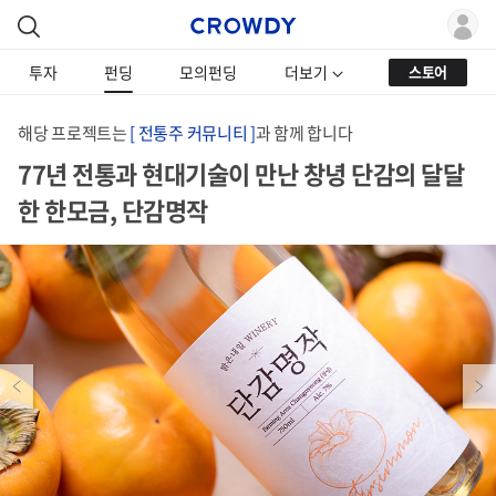
투자
펀딩
모의펀딩
더보기
스토어
해당 프로젝트는
[ 전통주 커뮤니티 ]
과 함께 합니다
77년 전통과 현대기술이 만난 창녕 단감의 달달
한 한모금, 단감명작
Previous
Next