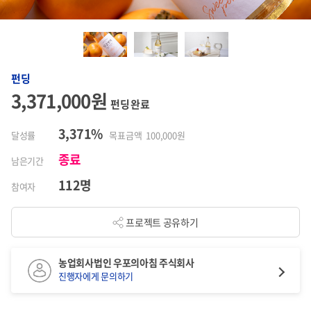
펀딩
3,371,000원
펀딩 완료
3,371%
달성률
목표금액 100,000원
종료
남은기간
112명
참여자
프로젝트 공유하기
농업회사법인 우포의아침 주식회사
진행자에게 문의하기